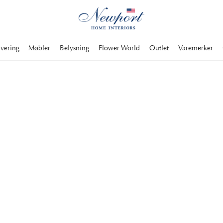
rvering
Møbler
Belysning
Flower World
Outlet
Varemerker
mellom bokhyller av
ennomført høy