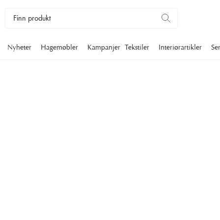
Nyheter
Hagemøbler
Kampanjer
Tekstiler
Interiørartikler
Se
BOKHYLLER
Våre vakre bokhyller setter et elegant preg på rommet. Velg 
forskjellige størrelser og materialer i en personlig stil med gj
kvalitet.
Møbler
Oppbevaring
Bokhyller
Filtrer