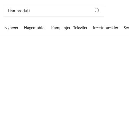
Nyheter
Hagemøbler
Kampanjer
Tekstiler
Interiørartikler
Se
FOTSKAMLER
Newport tilbyr benker og puffer, fine småmøbler med fine detalje
som holder seg like fin i generasjoner.
Møbler
Lenestoler
Fotskamler
Filtrer