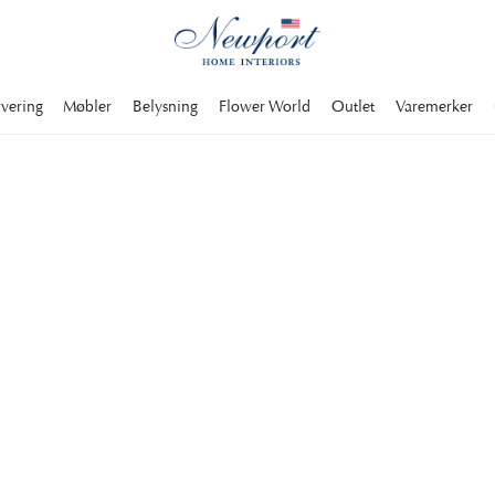
rvering
Møbler
Belysning
Flower World
Outlet
Varemerker
r i en tidløs stil