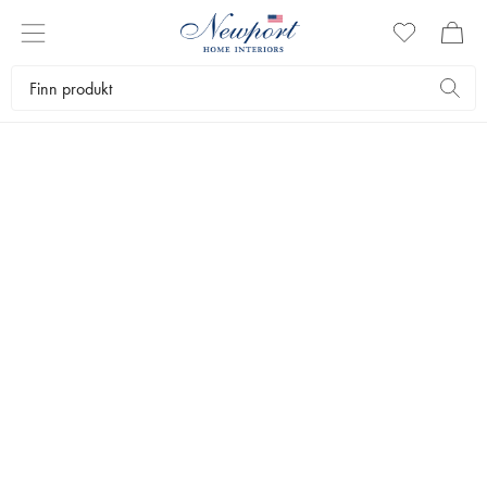
HAGEREDSKAPER
Gjør hagearbeidet til en ren fornøyelse med praktiske
kvalitetsredskaper. I det håndplukkede sortimentet fra Newport finner
du verktøyet du trenger for å lykkes med plantingen og få den
hagen du alltid har drømt om.
Møbler
Hagemøbler
Hageredskaper
Bestselgere
Filtrer