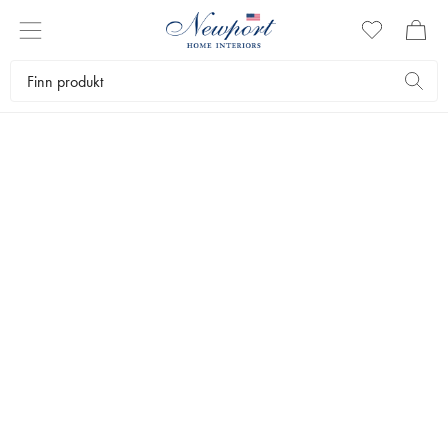
SKRIVEBORD
Innred med stil! Skrivebordene våre har fine detaljer og er av nøye
utvalgte materialer, skapt for å holde i generasjoner.
Møbler
Bord
Skrivebord
Bestselgere
Filtrer