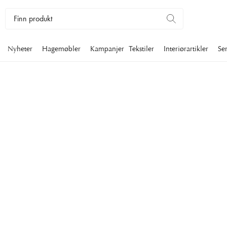
Nyheter
Hagemøbler
Kampanjer
Tekstiler
Interiørartikler
Se
SOLSPEIL
Solspeilet er like praktisk som det er vakker veggdekorasjon.
sollignende speilet fungerer til alt fra gangen til soverommet el
fin interiørdetalj uansett hvor det er plassert.
Interiørartikler
Speil
Solspeil
Filtrer