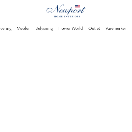
rvering
Møbler
Belysning
Flower World
Outlet
Varemerker
 Det runde
ler stuen og blir en