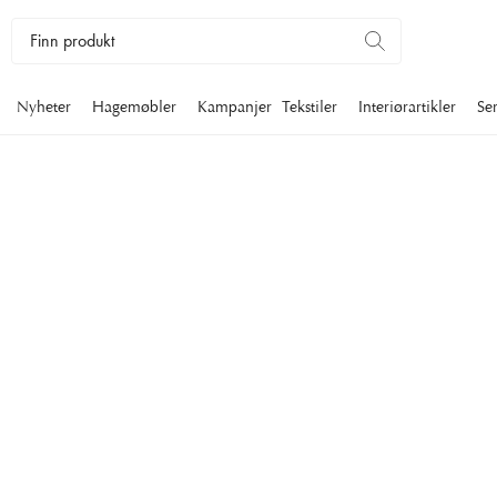
Nyheter
Hagemøbler
Kampanjer
Tekstiler
Interiørartikler
Se
HALSKJEDER
Med halskjeder i klassisk design pynter du deg elegant og stilfu
halskjeder i ulike utførelser og varianter gir deg en unik mulig
akkurat det smykket som passer best til ditt personlige uttrykk.
Interiørartikler
Smykker
Halskjeder
Filtrer