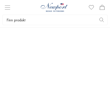
KUNSTBØKER
Se alle våre fantastiske salongbordbøker med fantastiske bilder som
zoomer inn på imponerende kunst og verdens ledende kunstnere.
Like hyggelige å lese som de er dekorative, vil de pryde ethvert hjem.
Interiørartikler
Salongbordbøker
Kunstbøker
Bestselgere
Filtrer