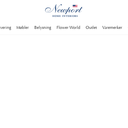
rvering
Møbler
Belysning
Flower World
Outlet
Varemerker
ids storheter.