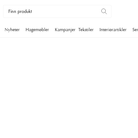
Nyheter
Hagemøbler
Kampanjer
Tekstiler
Interiørartikler
Se
BIOGRAFIER
Interessante biografier med mange bilder som portretterer vår t
Hyggelige å bla i samt en vakker interiørdetalj.
Interiørartikler
Salongbordbøker
Biografier
Filtrer