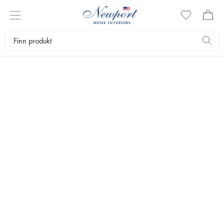
BEGRENSET OPPLAG
Flotte coffee table books som produseres i et begrenset opplag. De
er hyggelige og inspirerende å lese og ikke minst en vakker
interiørdetalj.
Interiørartikler
Salongbordbøker
Begrenset opplag
Bestselgere
Filtrer