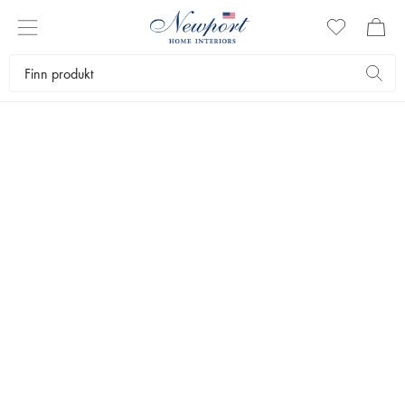
SKOHORN
La et elegant skohorn tilføre entreen det lille ekstra. Hos oss finner du
skohorn som er like dekorative som praktiske. Skap et hyggelig
blikkfang i entreen med skohornene våre i robuste materialer og
iøynefallende design.
Interiørartikler
Pynteartikler
Skohorn
Bestselgere
Filtrer