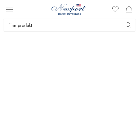
KONTORINNREDNING
Fine detaljer skaper riktig atmosfære på hjemmekontoret. Hos oss
finner du et stort utvalg av innredningsdetaljer som gir deg et vakrere
hjem.
Interiørartikler
Pynteartikler
Kontorinnredning
Bestselgere
Filtrer