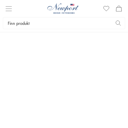
VASER
Pynt opp med fine vaser og krukker. Hos oss finner du et stort utvalg
av innredningsdetaljer som gir deg et vakrere hjem.
Interiørartikler
Krukker og vaser
Vaser
Bestselgere
Filtrer