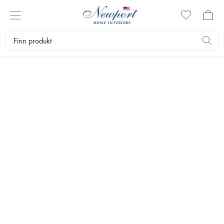
KRUKKER
Pynt opp med fine vaser og krukker. Hos oss finner du et stort utvalg
av innredningsdetaljer som gir deg et vakrere hjem.
Interiørartikler
Krukker og vaser
Krukker
Bestselgere
Filtrer