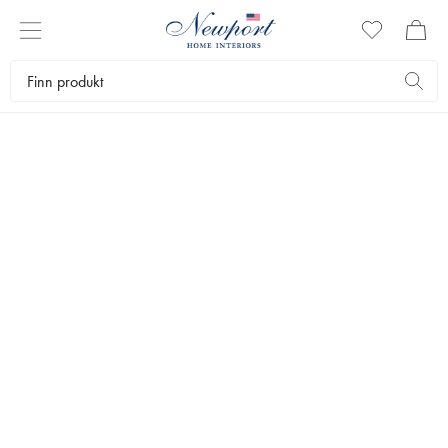
HÅNDKREM
Fine håndkremer i pen innpakning er en fin interiørdetalj som kan stå
fremme på baderommet og kjøkkenet.
Interiørartikler
Duft og skjønnhet
Parfyme & Kroppspleie
Håndkrem
Bestselgere
Filtrer