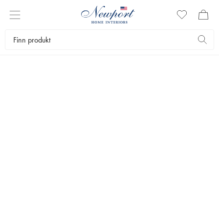
PARFYMERTE BLOMSTER
Oppdag parfymerte blomster fra Côte Noire – eksklusive
kunstblomster som kombinerer tidløs eleganse med en subtil og
sofistikert duft. Hvert arrangement er håndlaget med stor omsorg og
parfymert for å skape en unik helhetsopplevelse for både øye og
sinn.
Flower World
Kunstige planter
Parfymerte blomster
Bestselgere
Filtrer