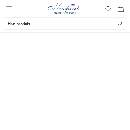
LAMPETILBEHØR
Se tilbehøret som raskt gir lampen et løft. Ved å bytte skjerm på for
eksempel en bordlampe, kan du raskt og enkelt fornye hjemmet. Her
finner du lampeskjermer og annet tilbehør til lampene fra Newport.
✕
Belysning
Lampetilbehør
Lampeskjermer
Lampeledninger
Lyskilder
Bestselgere
Filtrer