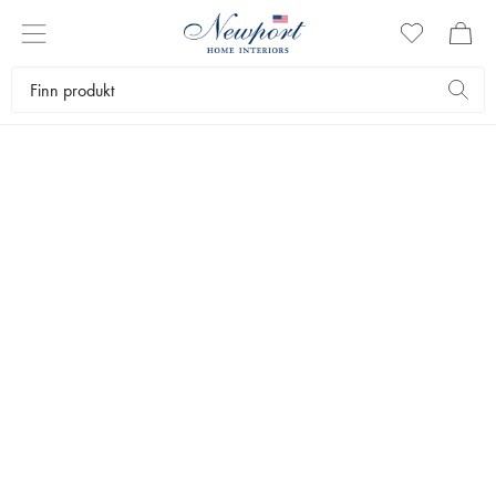
OPPLADBARE & PORTABLE
LAMPER
Skap stemning der du vil, når du vil. Oppladbare og portable
lamper kombinerer elegant design med fleksibel funksjon. Oppdag
tidløse modeller som lar deg ta med følelsen av gjennomtenkt
belysning til ethvert rom og enhver anledning. Helt uten
begrensninger fra ledninger og stikkontakter.
Belysning
Lamper
Oppladbare & portable lamper
Bestselgere
Filtrer