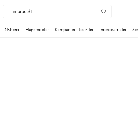
Nyheter
Hagemøbler
Kampanjer
Tekstiler
Interiørartikler
Se