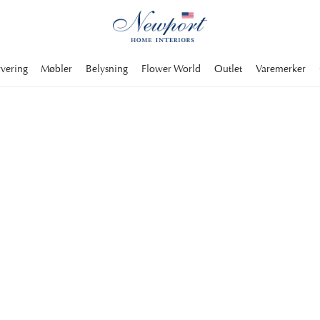
rvering
Møbler
Belysning
Flower World
Outlet
Varemerker