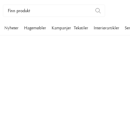
Nyheter
Hagemøbler
Kampanjer
Tekstiler
Interiørartikler
Se