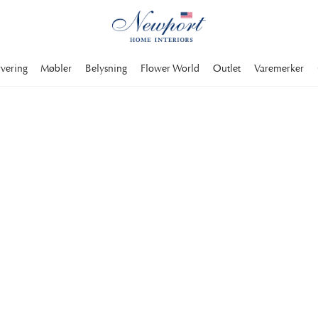
rvering
Møbler
Belysning
Flower World
Outlet
Varemerker