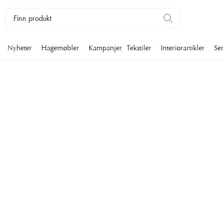
Nyheter
Hagemøbler
Kampanjer
Tekstiler
Interiørartikler
Se