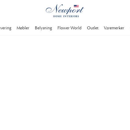
rvering
Møbler
Belysning
Flower World
Outlet
Varemerker