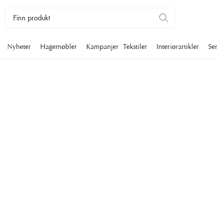
Nyheter
Hagemøbler
Kampanjer
Tekstiler
Interiørartikler
Se