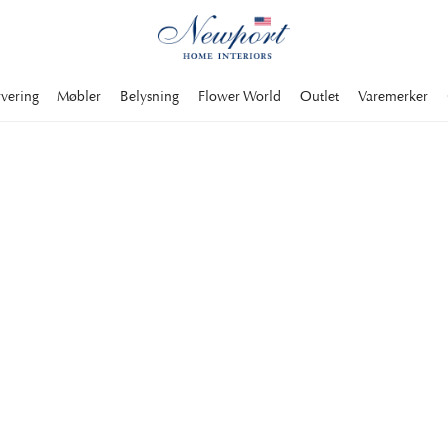
rvering
Møbler
Belysning
Flower World
Outlet
Varemerker
NEWPORT