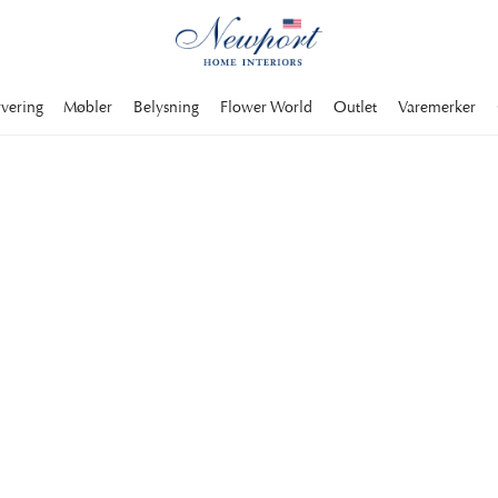
rvering
Møbler
Belysning
Flower World
Outlet
Varemerker
Discover