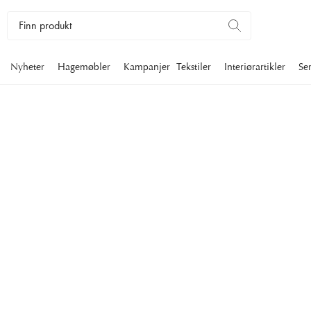
Nyheter
Hagemøbler
Kampanjer
Tekstiler
Interiørartikler
Se