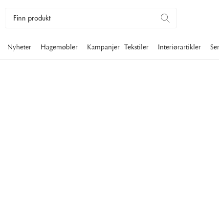
Nyheter
Hagemøbler
Kampanjer
Tekstiler
Interiørartikler
Se