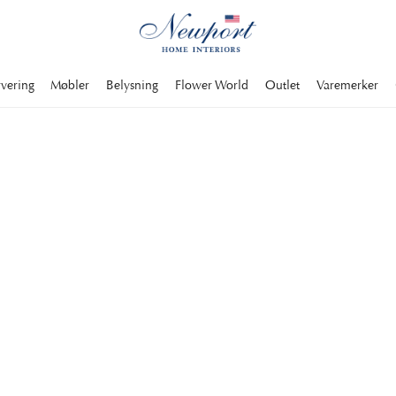
rvering
Møbler
Belysning
Flower World
Outlet
Varemerker