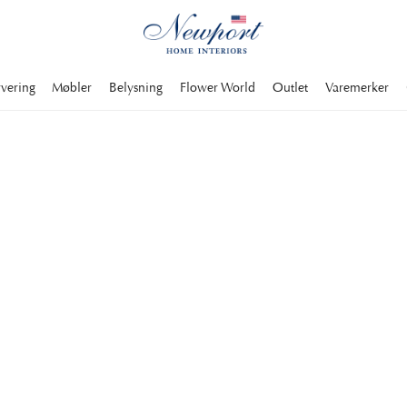
rvering
Møbler
Belysning
Flower World
Outlet
Varemerker