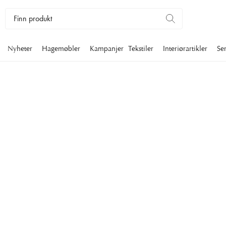
Nyheter
Hagemøbler
Kampanjer
Tekstiler
Interiørartikler
Se