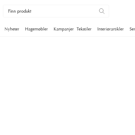
Nyheter
Hagemøbler
Kampanjer
Tekstiler
Interiørartikler
Se