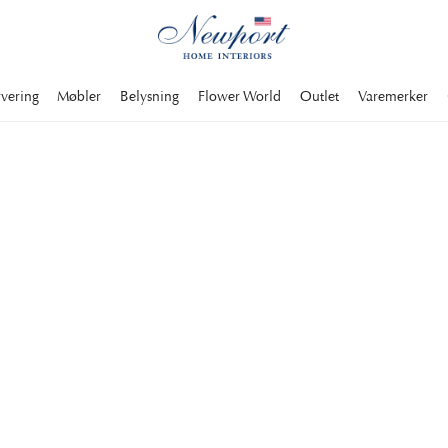
rvering
Møbler
Belysning
Flower World
Outlet
Varemerker