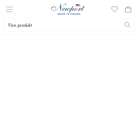
NEWPORT
KAMPANJER
Se alle kampanjene hos Newport. Her finner du eksklusive
møbler, tekstiler og interiørartikler – alt til en rabattert pris.