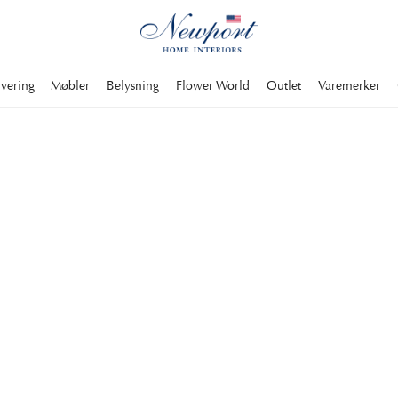
rvering
Møbler
Belysning
Flower World
Outlet
Varemerker
LUXURY TRAVEL DESTINATION