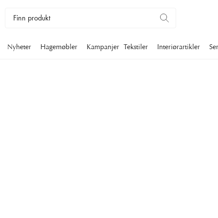
Nyheter
Hagemøbler
Kampanjer
Tekstiler
Interiørartikler
Se