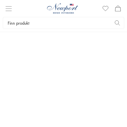
INTERIØRARTIKLER
Eksklusive interiørartikler som gir hjemmet ditt det lille ekstra.
Hos oss finner du dekorative pyntegjenstander, speil, lamper
og unik kontorinnredning fra Eichholtz.