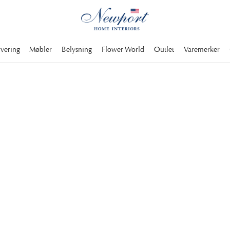
rvering
Møbler
Belysning
Flower World
Outlet
Varemerker