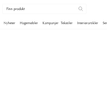
Nyheter
Hagemøbler
Kampanjer
Tekstiler
Interiørartikler
Se