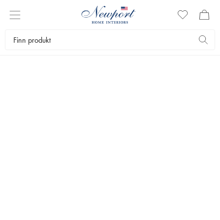
BELYSNING OG
DEKOR
Bruk fine interiørdetaljer i hjemmet for å skape en god
stemning. Artwood har alt fra taklamper til småbelysning i
sortimentet. Du finner også speil, innredning for alle rom samt
dekorasjon i den unike og typiske Artwood-stilen.