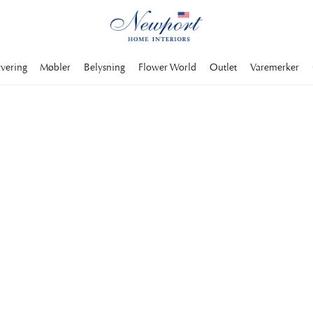
rvering
Møbler
Belysning
Flower World
Outlet
Varemerker