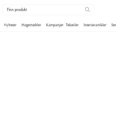
Nyheter
Hagemøbler
Kampanjer
Tekstiler
Interiørartikler
Se